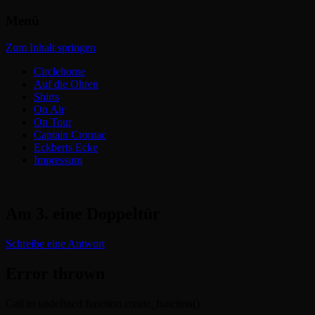
Menü
Headbangers Webroom
Circlepits
Zum Inhalt springen
Circlehome
Auf die Ohren
Shirts
On Air
On Tour
Captain Cromac
Eckberts Ecke
Impressum
Am 3. eine Doppeltür
Schreibe eine Antwort
Error thrown
Call to undefined function create_function()