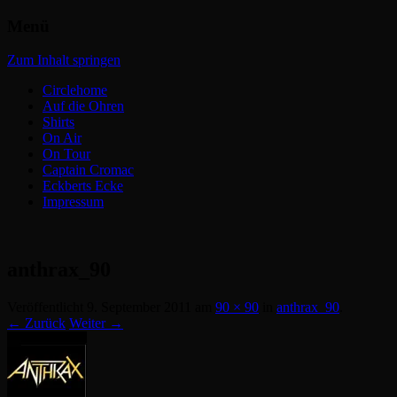
Menü
Headbangers Webroom
Circlepits
Zum Inhalt springen
Circlehome
Auf die Ohren
Shirts
On Air
On Tour
Captain Cromac
Eckberts Ecke
Impressum
anthrax_90
Veröffentlicht
9. September 2011
am
90 × 90
in
anthrax_90
.
← Zurück
Weiter →