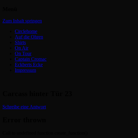
Menü
Headbangers Webroom
Circlepits
Zum Inhalt springen
Circlehome
Auf die Ohren
Shirts
On Air
On Tour
Captain Cromac
Eckberts Ecke
Impressum
Carcass hinter Tür 23
Schreibe eine Antwort
Error thrown
Call to undefined function create_function()