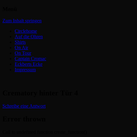
Menü
Headbangers Webroom
Circlepits
Zum Inhalt springen
Circlehome
Auf die Ohren
Shirts
On Air
On Tour
Captain Cromac
Eckberts Ecke
Impressum
Crematory hinter Tür 4
Schreibe eine Antwort
Error thrown
Call to undefined function create_function()