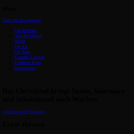
Menü
Headbangers Webroom
Circlepits
Zum Inhalt springen
Circlehome
Auf die Ohren
Shirts
On Air
On Tour
Captain Cromac
Eckberts Ecke
Impressum
Das Christkind bringt Saxon, Sanctuary
und Schandmaul nach Wacken
Schreibe eine Antwort
Error thrown