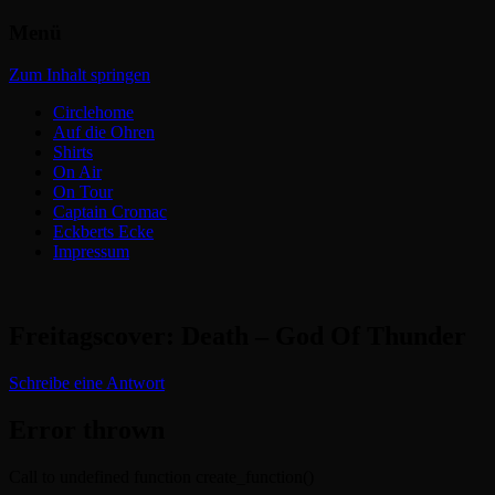
Menü
Headbangers Webroom
Circlepits
Zum Inhalt springen
Circlehome
Auf die Ohren
Shirts
On Air
On Tour
Captain Cromac
Eckberts Ecke
Impressum
Freitagscover: Death – God Of Thunder
Schreibe eine Antwort
Error thrown
Call to undefined function create_function()