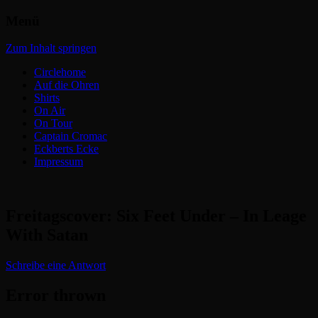
Menü
Headbangers Webroom
Circlepits
Zum Inhalt springen
Circlehome
Auf die Ohren
Shirts
On Air
On Tour
Captain Cromac
Eckberts Ecke
Impressum
Freitagscover: Six Feet Under – In Leage
With Satan
Schreibe eine Antwort
Error thrown