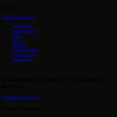
Menü
Headbangers Webroom
Circlepits
Zum Inhalt springen
Circlehome
Auf die Ohren
Shirts
On Air
On Tour
Captain Cromac
Eckberts Ecke
Impressum
Freitagscover: Sum 41 – For whom the
bell tolls
Schreibe eine Antwort
Error thrown