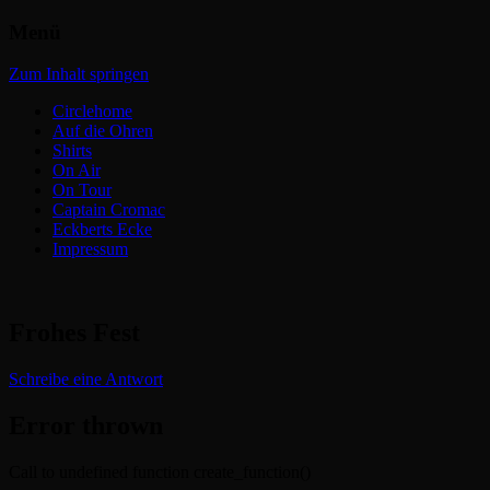
Menü
Headbangers Webroom
Circlepits
Zum Inhalt springen
Circlehome
Auf die Ohren
Shirts
On Air
On Tour
Captain Cromac
Eckberts Ecke
Impressum
Frohes Fest
Schreibe eine Antwort
Error thrown
Call to undefined function create_function()