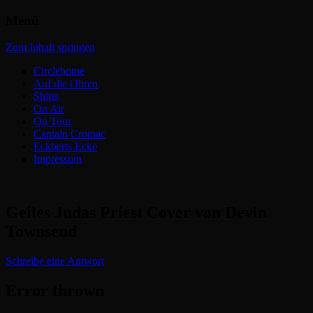
Menü
Headbangers Webroom
Circlepits
Zum Inhalt springen
Circlehome
Auf die Ohren
Shirts
On Air
On Tour
Captain Cromac
Eckberts Ecke
Impressum
Geiles Judas Priest Cover von Devin
Townsend
Schreibe eine Antwort
Error thrown