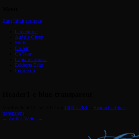
Menü
Headbangers Webroom
Circlepits
Zum Inhalt springen
Circlehome
Auf die Ohren
Shirts
On Air
On Tour
Captain Cromac
Eckberts Ecke
Impressum
Header1-c-blue-transparent
Veröffentlicht
12. Juli 2012
am
1000 × 288
in
Header1-c-blue-
transparent
.
← Zurück
Weiter →