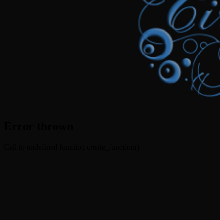
Error thrown
Call to undefined function create_function()