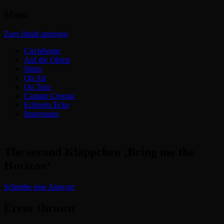
Menü
Headbangers Webroom
Circlepits
Zum Inhalt springen
Circlehome
Auf die Ohren
Shirts
On Air
On Tour
Captain Cromac
Eckberts Ecke
Impressum
The second Kläppchen ‚Bring me the
Horizon‘
Schreibe eine Antwort
Error thrown