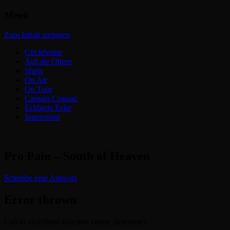
Menü
Headbangers Webroom
Circlepits
Zum Inhalt springen
Circlehome
Auf die Ohren
Shirts
On Air
On Tour
Captain Cromac
Eckberts Ecke
Impressum
Pro Pain – South of Heaven
Schreibe eine Antwort
Error thrown
Call to undefined function create_function()