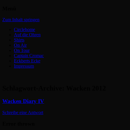
Menü
Headbangers Webroom
Circlepits
Zum Inhalt springen
Circlehome
Auf die Ohren
Shirts
On Air
On Tour
Captain Cromac
Eckberts Ecke
Impressum
Schlagwort-Archive:
Wacken 2012
Wacken Diary IV
Schreibe eine Antwort
Error thrown