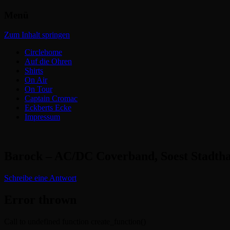
Menü
Headbangers Webroom
Circlepits
Zum Inhalt springen
Circlehome
Auf die Ohren
Shirts
On Air
On Tour
Captain Cromac
Eckberts Ecke
Impressum
Barock – AC/DC Coverband, Soest Stadtha
Schreibe eine Antwort
Error thrown
Call to undefined function create_function()